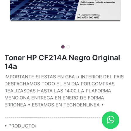
Toner HP CF214A Negro Original
14a
IMPORTANTE SI ESTAS EN GBA o INTERIOR DEL PAIS
DESPACHAMOS TODO EL EN DIA POR COMPRAS
REALIZASDAS HASTA LAS 14:00 LA PLAFORMA
MENCIONA ENTREGA EN ENERO DE FORMA
ERRONEA • ESTAMOS EN TECNOENLINEA •
¯¯¯¯¯¯¯¯¯¯¯¯¯¯¯¯¯¯¯¯¯¯¯¯¯¯¯¯¯¯¯¯¯¯¯¯¯¯¯¯¯¯¯¯¯¯¯
• PRODUCTO: