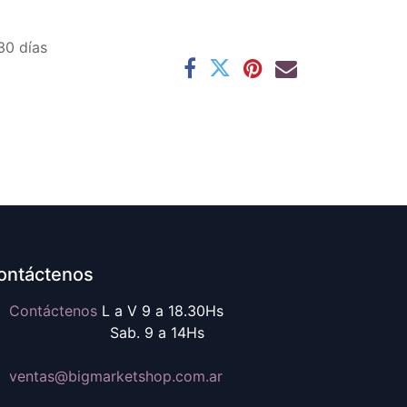
30 días
ontáctenos
Contáctenos
L a V 9 a 18.30Hs
ab. 9 a 14Hs
ventas@b
igmarketshop.com.ar