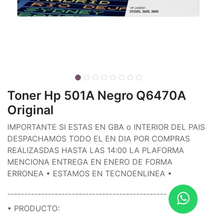
Toner Hp 501A Negro Q6470A
Original
IMPORTANTE SI ESTAS EN GBA o INTERIOR DEL PAIS
DESPACHAMOS TODO EL EN DIA POR COMPRAS
REALIZASDAS HASTA LAS 14:00 LA PLAFORMA
MENCIONA ENTREGA EN ENERO DE FORMA
ERRONEA • ESTAMOS EN TECNOENLINEA •
¯¯¯¯¯¯¯¯¯¯¯¯¯¯¯¯¯¯¯¯¯¯¯¯¯¯¯¯¯¯¯¯¯¯¯¯¯¯¯¯¯¯¯¯¯¯¯
• PRODUCTO: