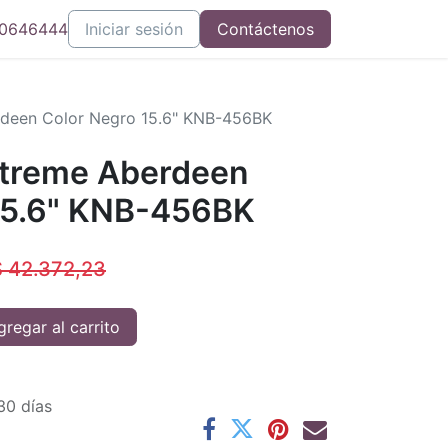
0646444
Iniciar sesión
Contáctenos
rdeen Color Negro 15.6" KNB-456BK
Xtreme Aberdeen
15.6" KNB-456BK
$
42.372,23
regar al carrito
30 días