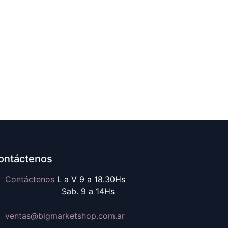
ontáctenos
Contáctenos
L a V 9 a 18.30Hs
ab. 9 a 14Hs
ventas@b
igmarketshop.com.ar