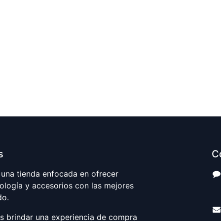
s
C
una tienda enfocada en ofrecer
ología y accesorios con las mejores
S
do.
es brindar una experiencia de compra