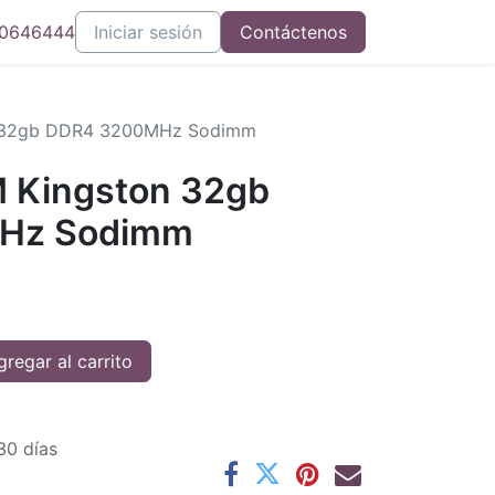
0646444
Iniciar sesión
Contáctenos
 32gb DDR4 3200MHz Sodimm
 Kingston 32gb
Hz Sodimm
regar al carrito
30 días