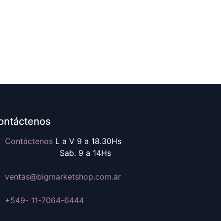
ontáctenos
Contáctenos
L a V 9 a 18.30Hs
ab. 9 a 14Hs
ventas@b
igmarketshop.com.ar
+549- 11-7064-6444