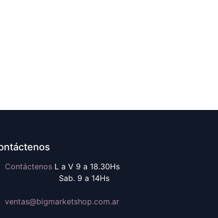
ontáctenos
Contáctenos
L a V 9 a 18.30Hs
ab. 9 a 14Hs
ventas@b
igmarketshop.com.ar