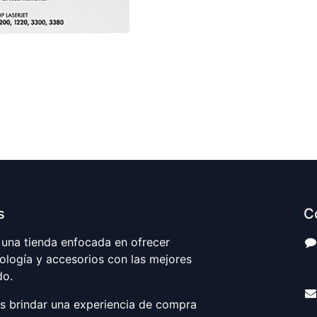
s
C
una tienda enfocada en ofrecer
ología y accesorios con las mejores
S
do.
es brindar una experiencia de compra