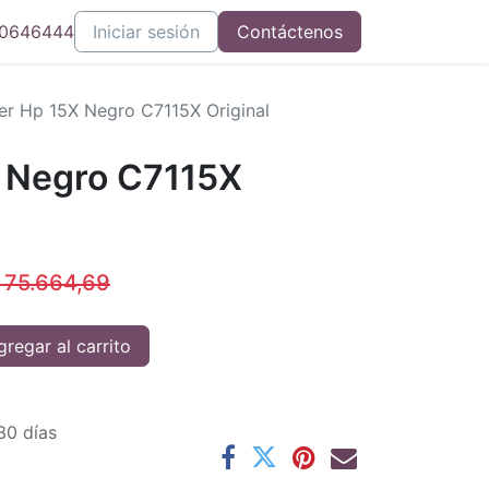
0646444
Iniciar sesión
Contáctenos
er Hp 15X Negro C7115X Original
 Negro C7115X
$
75.664,69
regar al carrito
30 días