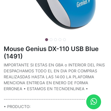
Mouse Genius DX-110 USB Blue
(1491)
IMPORTANTE SI ESTAS EN GBA o INTERIOR DEL PAIS
DESPACHAMOS TODO EL EN DIA POR COMPRAS
REALIZASDAS HASTA LAS 14:00 LA PLAFORMA
MENCIONA ENTREGA EN ENERO DE FORMA
ERRONEA • ESTAMOS EN TECNOENLINEA •
¯¯¯¯¯¯¯¯¯¯¯¯¯¯¯¯¯¯¯¯¯¯¯¯¯¯¯¯¯¯¯¯¯¯¯¯¯¯¯¯¯¯¯¯¯¯¯
• PRODUCTO: