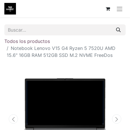
Todos los productos
Notebook Lenovo V15 G4 Ryzen 5 7520U AMD
15.6" 16GB RAM 512GB SSD M.2 NVME FreeDos