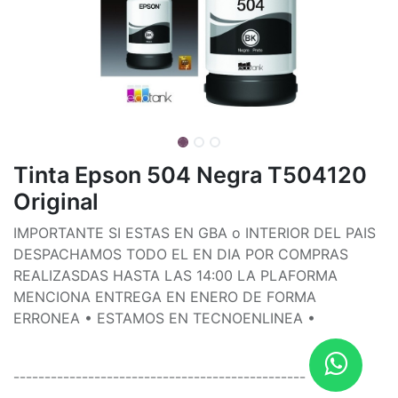
Tinta Epson 504 Negra T504120
Original
IMPORTANTE SI ESTAS EN GBA o INTERIOR DEL PAIS
DESPACHAMOS TODO EL EN DIA POR COMPRAS
REALIZASDAS HASTA LAS 14:00 LA PLAFORMA
MENCIONA ENTREGA EN ENERO DE FORMA
ERRONEA • ESTAMOS EN TECNOENLINEA •
¯¯¯¯¯¯¯¯¯¯¯¯¯¯¯¯¯¯¯¯¯¯¯¯¯¯¯¯¯¯¯¯¯¯¯¯¯¯¯¯¯¯¯¯¯¯¯