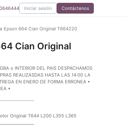
0646444
Iniciar sesión
Contáctenos
ta Epson 664 Cian Original T664220
64 Cian Original
 GBA o INTERIOR DEL PAIS DESPACHAMOS
PRAS REALIZASDAS HASTA LAS 14:00 LA
REGA EN ENERO DE FORMA ERRONEA •
EA •
¯¯¯¯¯¯¯¯¯¯¯¯¯¯¯¯¯¯
olor Original T644 L200 L355 L365
__________________