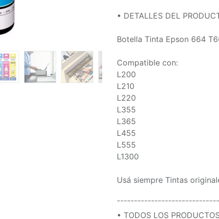
• DETALLES DEL PRODUC
Botella Tinta Epson 664 T6
Compatible con:
L200
L210
L220
L355
L365
L455
L555
L1300
Usá siempre Tintas origina
¯¯¯¯¯¯¯¯¯¯¯¯¯¯¯¯¯¯¯¯¯¯¯¯¯¯¯¯¯
• TODOS LOS PRODUCTOS