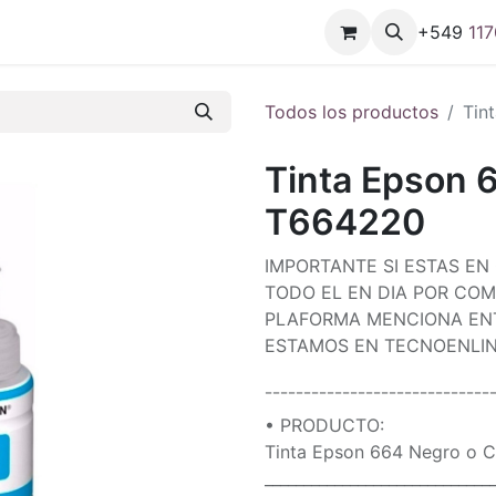
+549
11
7
Todos los productos
Tin
Tinta Epson 6
T664220
IMPORTANTE SI ESTAS EN
TODO EL EN DIA POR COM
PLAFORMA MENCIONA ENT
ESTAMOS EN TECNOENLIN
¯¯¯¯¯¯¯¯¯¯¯¯¯¯¯¯¯¯¯¯¯¯¯¯¯¯¯¯¯
• PRODUCTO:
Tinta Epson 664 Negro o C
_____________________________