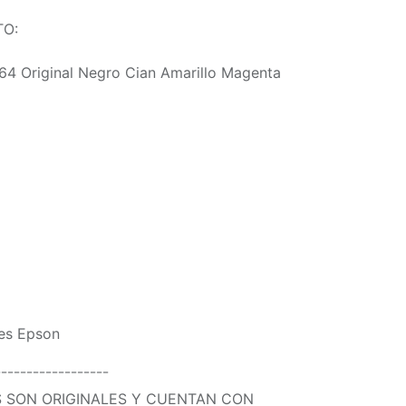
TO:
64 Original Negro Cian Amarillo Magenta
les Epson
¯¯¯¯¯¯¯¯¯¯¯¯¯¯¯¯¯¯
 SON ORIGINALES Y CUENTAN CON